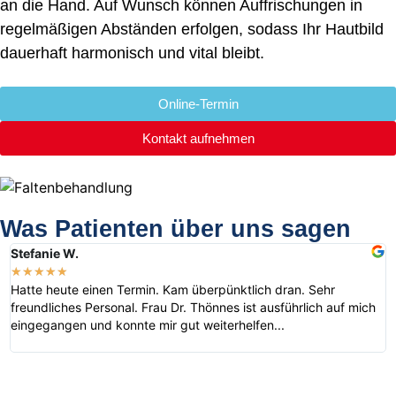
an die Hand. Auf Wunsch können Auffrischungen in
regelmäßigen Abständen erfolgen, sodass Ihr Hautbild
dauerhaft harmonisch und vital bleibt.
Online-Termin
Kontakt aufnehmen
Was Patienten über uns sagen
Stefanie W.
G
★
★
★
★
★
Hatte heute einen Termin. Kam überpünktlich dran. Sehr
W
freundliches Personal. Frau Dr. Thönnes ist ausführlich auf mich
W
eingegangen und konnte mir gut weiterhelfen...
d
T