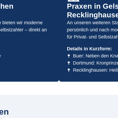
chen
Praxen in Gel
Recklinghaus
e bieten wir moderne
An unseren weiteren Sta
elbstzahler – direkt an
persönlich und nach mo
für Privat- und Selbstzah
Details in Kurzform:
e
Buer: Neben den Kna
Dortmund: Kronprinz
Recklinghausen: Heil
ren