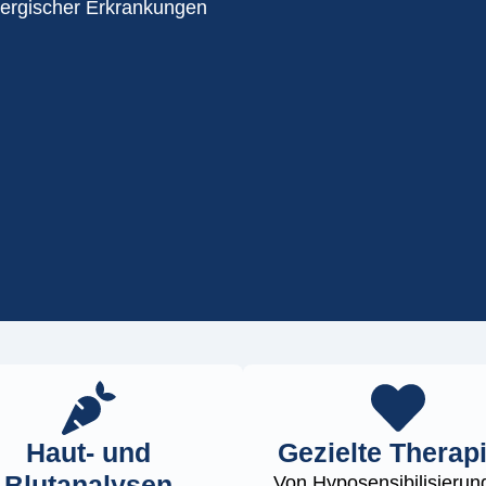
lergischer Erkrankungen
Haut- und
Gezielte Therap
Blutanalysen
Von Hyposensibilisierun