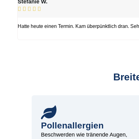
Stefanie W.





Hatte heute einen Termin. Kam überpünktlich dran. Sehr
Breit
Pollenallergien
Beschwerden wie tränende Augen,