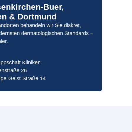
senkirchen-Buer,
en & Dortmund
ndorten behandeln wir Sie diskret,
dernsten dermatologischen Standards –
ler.
ppschaft Kliniken
enstraße 26
ige-Geist-Straße 14