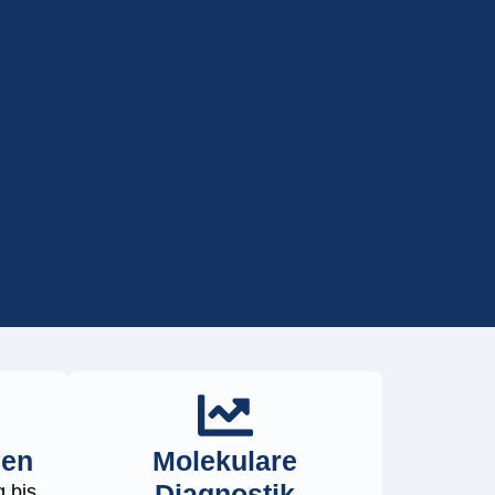
ien
Molekulare
Diagnostik
g bis