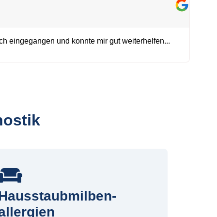
Gina 



ich eingegangen und konnte mir gut weiterhelfen...
Wir sin
ebenso 
nostik
Hausstaubmilben-
allergien